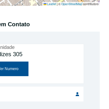
Leaflet
|
©
OpenStreetMap
contributors
em Contato
nidade
izes 305
er Numero