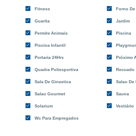
Fitness
Forno De 
Guarita
Jardim
Permite Animais
Piscina
Piscina Infantil
Playgrou
Portaria 24Hrs
Próximo A
Quadra Poliesportiva
Recuado
Sala De Ginastica
Salao De 
Salao Gourmet
Sauna
Solarium
Vestiário
Wc Para Empregados