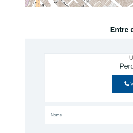
Entre 
U
Perd
V