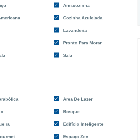
iço
Arm.cozinha
Americana
Cozinha Azulejada
Lavanderia
Pronto Para Morar
ala
Sala
arabólica
Area De Lazer
io
Bosque
ueira
Edifício Inteligente
ourmet
Espaço Zen