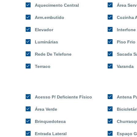
Aquecimento Central
Área Serv
Arm.embutido
Cozinha 
Elevador
Interfone
Luminárias
Piso Frio
Rede De Telefone
Sacada S
Terraco
Varanda
Acesso P/ Deficiente Físico
Antena P
Área Verde
Bicicletár
Brinquedoteca
Churrasq
Entrada Lateral
Espaço G