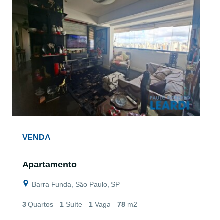
VENDA
Apartamento
Barra Funda, São Paulo, SP
3
Quartos
1
Suíte
1
Vaga
78
m2