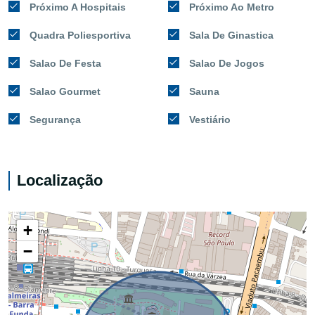
Próximo A Hospitais
Próximo Ao Metro
Quadra Poliesportiva
Sala De Ginastica
Salao De Festa
Salao De Jogos
Salao Gourmet
Sauna
Segurança
Vestiário
Localização
+
−