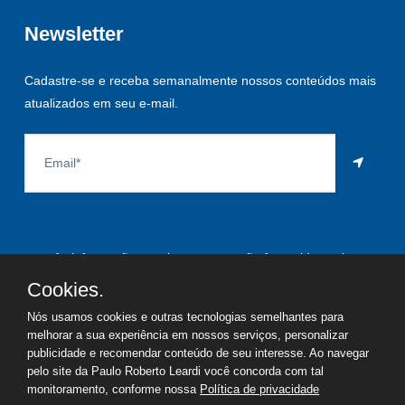
Newsletter
Cadastre-se e receba semanalmente nossos conteúdos mais
atualizados em seu e-mail.
As informações aqui constantes são fornecidas pelo
proprietário do imóvel e estão sujeitas a alteração a qualquer
Cookies.
momento.
Nós usamos cookies e outras tecnologias semelhantes para
melhorar a sua experiência em nossos serviços, personalizar
publicidade e recomendar conteúdo de seu interesse. Ao navegar
pelo site da Paulo Roberto Leardi você concorda com tal
©
2026
Copyright - Paulo Roberto Leardi | Todos os direitos
monitoramento, conforme nossa
Política de privacidade