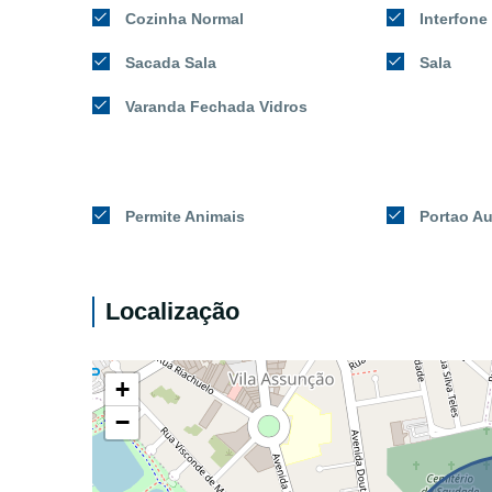
Cozinha Normal
Interfone
Sacada Sala
Sala
Varanda Fechada Vidros
Permite Animais
Portao A
Localização
+
−