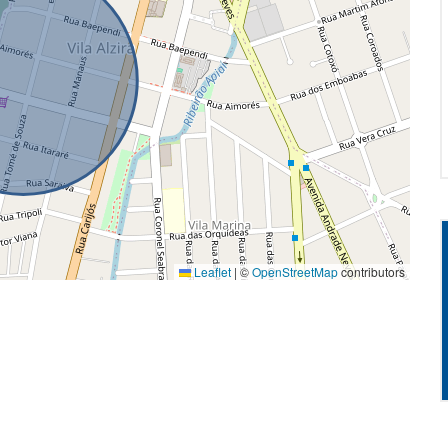
Leaflet
|
©
OpenStreetMap
contributors