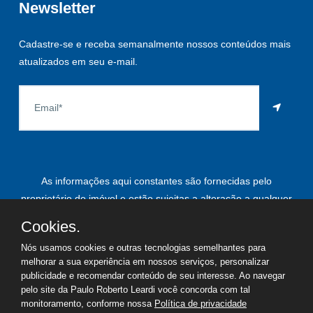
Newsletter
Cadastre-se e receba semanalmente nossos conteúdos mais
atualizados em seu e-mail.
As informações aqui constantes são fornecidas pelo
proprietário do imóvel e estão sujeitas a alteração a qualquer
momento.
Cookies.
Nós usamos cookies e outras tecnologias semelhantes para
melhorar a sua experiência em nossos serviços, personalizar
publicidade e recomendar conteúdo de seu interesse. Ao navegar
©
2026
Copyright - Paulo Roberto Leardi | Todos os direitos
pelo site da Paulo Roberto Leardi você concorda com tal
reservados
monitoramento, conforme nossa
Política de privacidade