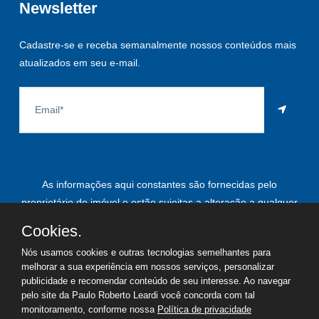
Newsletter
Cadastre-se e receba semanalmente nossos conteúdos mais
atualizados em seu e-mail.
As informações aqui constantes são fornecidas pelo
proprietário do imóvel e estão sujeitas a alteração a qualquer
momento.
Cookies.
Nós usamos cookies e outras tecnologias semelhantes para
melhorar a sua experiência em nossos serviços, personalizar
publicidade e recomendar conteúdo de seu interesse. Ao navegar
©
2026
Copyright - Paulo Roberto Leardi | Todos os direitos
pelo site da Paulo Roberto Leardi você concorda com tal
reservados
monitoramento, conforme nossa
Política de privacidade