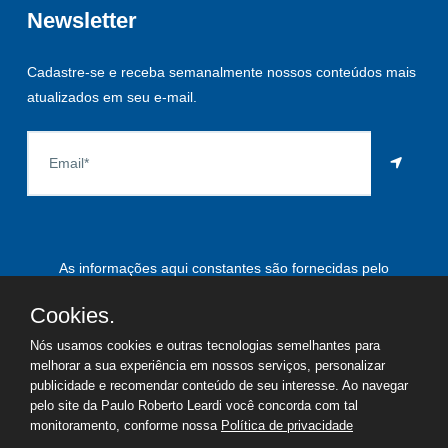
Newsletter
Cadastre-se e receba semanalmente nossos conteúdos mais
atualizados em seu e-mail.
As informações aqui constantes são fornecidas pelo
proprietário do imóvel e estão sujeitas a alteração a qualquer
Cookies.
momento.
Nós usamos cookies e outras tecnologias semelhantes para
melhorar a sua experiência em nossos serviços, personalizar
publicidade e recomendar conteúdo de seu interesse. Ao navegar
pelo site da Paulo Roberto Leardi você concorda com tal
©
2026
Copyright - Paulo Roberto Leardi | Todos os direitos
monitoramento, conforme nossa
Política de privacidade
reservados