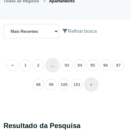
Todas as Regiões
Apartamento
Refinar busca
«
1
2
...
93
94
95
96
97
98
99
100
101
»
Resultado da Pesquisa