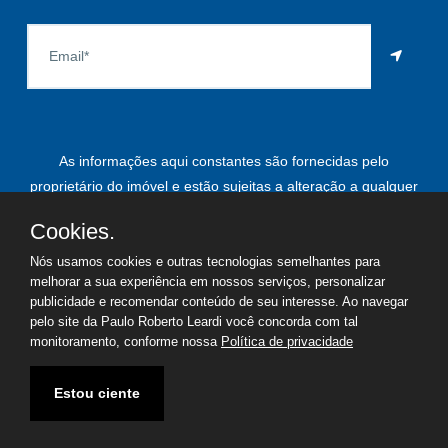
As informações aqui constantes são fornecidas pelo
proprietário do imóvel e estão sujeitas a alteração a qualquer
momento.
Cookies.
Nós usamos cookies e outras tecnologias semelhantes para
melhorar a sua experiência em nossos serviços, personalizar
©
2026
Copyright - Paulo Roberto Leardi | Todos os direitos
publicidade e recomendar conteúdo de seu interesse. Ao navegar
pelo site da Paulo Roberto Leardi você concorda com tal
reservados
monitoramento, conforme nossa
Política de privacidade
Termos de uso
Política de privacidade
Estou ciente