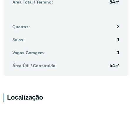
54㎡
Área Total / Terreno:
2
Quartos:
1
Salas:
1
Vagas Garagem:
54㎡
Área Útil / Construída:
Localização