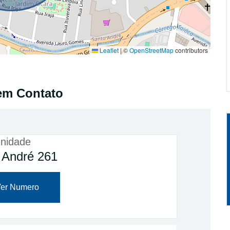
Leaflet
|
©
OpenStreetMap
contributors
em Contato
nidade
 André 261
er Numero