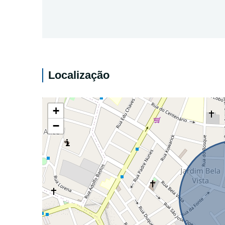
Localização
+
−