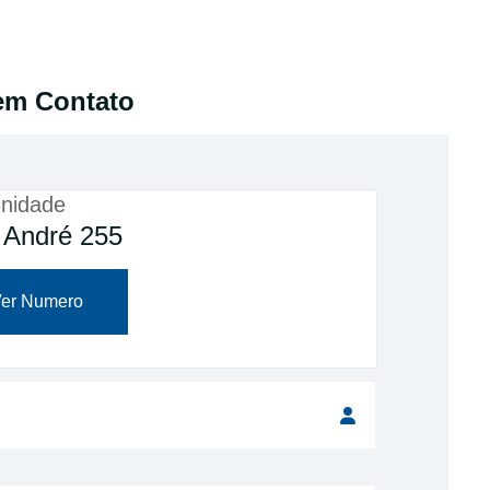
em Contato
nidade
 André 255
er Numero