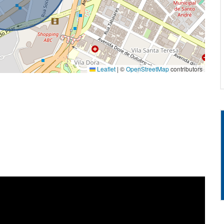
Leaflet
|
©
OpenStreetMap
contributors