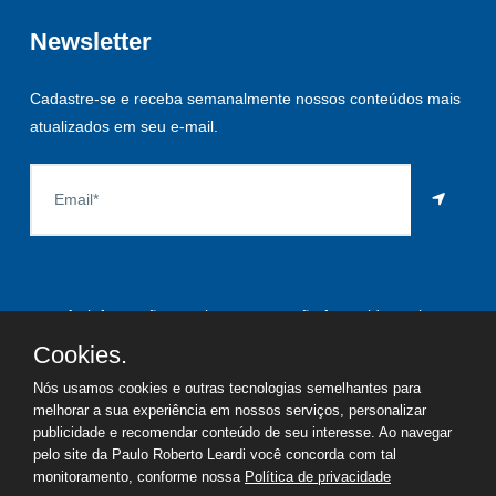
Newsletter
Cadastre-se e receba semanalmente nossos conteúdos mais
atualizados em seu e-mail.
As informações aqui constantes são fornecidas pelo
proprietário do imóvel e estão sujeitas a alteração a qualquer
Cookies.
momento.
Nós usamos cookies e outras tecnologias semelhantes para
melhorar a sua experiência em nossos serviços, personalizar
publicidade e recomendar conteúdo de seu interesse. Ao navegar
pelo site da Paulo Roberto Leardi você concorda com tal
©
2026
Copyright - Paulo Roberto Leardi | Todos os direitos
monitoramento, conforme nossa
Política de privacidade