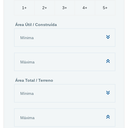
1+
2+
3+
4+
5+
Área Útil / Construída
Área Total / Terreno