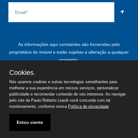
As informações aqui constantes são fornecidas pelo
proprietário do imóvel e estão sujeitas a alteração a qualquer
momento.
Cookies.
Nós usamos cookies e outras tecnologias semelhantes para
©
2026
Copyright - Paulo Roberto Leardi | Todos os direitos
melhorar a sua experiência em nossos serviços, personalizar
publicidade e recomendar conteúdo de seu interesse. Ao navegar
reservados
pelo site da Paulo Roberto Leardi você concorda com tal
monitoramento, conforme nossa
Política de privacidade
Termos de uso
Política de privacidade
Estou ciente