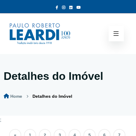
Detalhes do Imóvel
Home
Detalhes do Imóvel
;
«
1
2
3
4
5
6
7