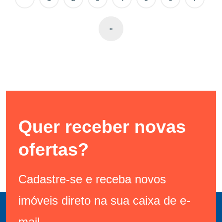
»
Quer receber novas
ofertas?
Cadastre-se e receba novos
imóveis direto na sua caixa de e-
mail