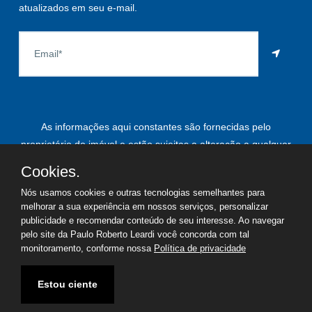
atualizados em seu e-mail.
As informações aqui constantes são fornecidas pelo
proprietário do imóvel e estão sujeitas a alteração a qualquer
momento.
Cookies.
Nós usamos cookies e outras tecnologias semelhantes para
melhorar a sua experiência em nossos serviços, personalizar
publicidade e recomendar conteúdo de seu interesse. Ao navegar
©
2026
Copyright - Paulo Roberto Leardi | Todos os direitos
pelo site da Paulo Roberto Leardi você concorda com tal
reservados
monitoramento, conforme nossa
Política de privacidade
Termos de uso
Política de privacidade
Estou ciente