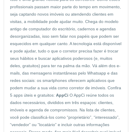
profissionais passam maior parte do tempo em movimento,
seja captando novos imóveis ou atendendo
clientes em
visitas
, a mobilidade pode ajudar muito. Chega do modelo
antigo de computador do escritório, cadernos e agendas
desorganizadas, isso sem falar nos papéis que podem ser
esquecidos em qualquer canto. A tecnologia está disponível
e pode ajudar, tudo o que o corretor precisa fazer é trocar
seus hábitos e buscar aplicativos poderosos (e, muitos
deles, gratuitos) para ter na palma da mão. Vá além dos
e-
mails
, das mensagens instantâneas pelo Whatsapp e das
redes sociais
: os smartphones oferecem aplicativos que
podem mudar a sua vida como corretor de imóveis. Confira
5 apps úteis e gratuitos:
AppCi
O AppCi reúne todos os
dados necessários, divididos em três espaços: clientes,
imóveis e agenda de compromissos. Na lista de clientes,
você pode classificá-los como “proprietário”, “interessado”,
“vendedor” ou “locatário” e incluir outras informações
pessoais. Desse modo, fica mais fácil descobrir qual imóvel